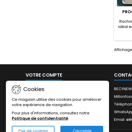
PROC
Rachat
idéal e
Aussi r
de tri. 
p
Affichage
VOTRE COMPTE
CONTA
Cookies
Informations personnelles
RECYNEW
Commandes
Millonfos
Ce magasin utilise des cookies pour améliorer
Avoirs
Télépho
votre expérience de navigation.
Adresses
WhatsAp
Pour plus d'informations, consultez notre
Politique de confidentialité
.
Email:
ol
Pas de cookies
J'accepte