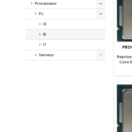
Processeur
Pc
I3
I5
I7
PROC
Serveur
Reprise
Core I
lot. Le
mieux c