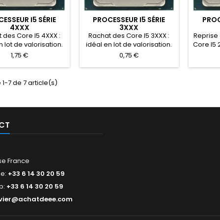
ESSEUR I5 SÉRIE
PROCESSEUR I5 SÉRIE
PROC
4XXX
3XXX
 des Core I5 4XXX :
Rachat des Core I5 3XXX :
Reprise
n lot de valorisation.
idéal en lot de valorisation.
Core I5 
epris au poids en fin
Reprise groupée possible
Accepté
1,75 €
0,75 €
Envoyez vos quantités
avec vos autres références.
Paiem
our une offre.
Envoyez vos quantités pour
une offre.
 1-7 de 7 article(s)
CT
se France
ne:
+33 6 14 30 20 59
p:
+33 6 14 30 20 59
ivier@achatdeee.com