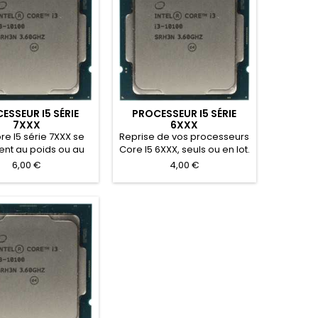
ESSEUR I5 SÉRIE
PROCESSEUR I5 SÉRIE
7XXX
6XXX
re I5 série 7XXX se
Reprise de vos processeurs
sent au poids ou au
Core I5 6XXX, seuls ou en lot.
iement rapide après
Aussi repris au poids en fin
6,00 €
4,00 €
contrôle.
de tri. Offre chiffrée sur
simple inventaire.