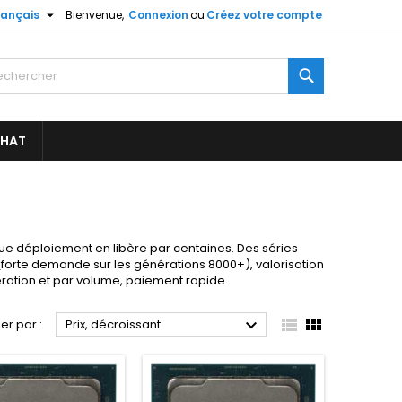

rançais
Bienvenue,
Connexion
ou
Créez votre compte
Rechercher
CHAT
ue déploiement en libère par centaines. Des séries
 (forte demande sur les générations 8000+), valorisation
ération et par volume, paiement rapide.



ier par :
Prix, décroissant