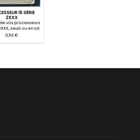
ESSEUR I5 SÉRIE
2XXX
 de vos processeurs
2XXX, seuls ou en lot.
 testé ou non testé.
0,50 €
ent rapide après
contrôle.