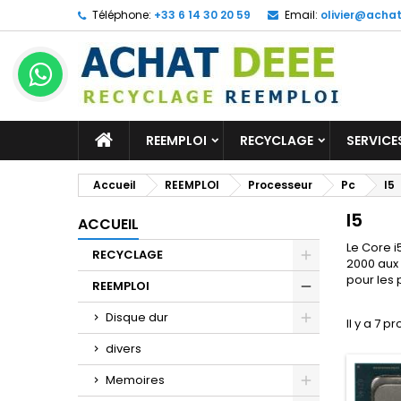
Téléphone:
+33 6 14 30 20 59
Email:
olivier@acha
ACCUEIL
REEMPLOI
RECYCLAGE
SERVICE
Accueil
REEMPLOI
Processeur
Pc
I5
I5
ACCUEIL
Le Core i
RECYCLAGE
2000 aux 
pour les 
REEMPLOI
Disque dur
Il y a 7 pr
divers
Memoires