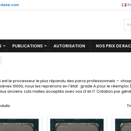
tdeee.com
F
S
PUBLICATIONS
AUTORISATION
NOS PRIX DE RA
5 est le processeur le plus répandu des parcs professionnels — chaq
séries 10000, nous les reprenons en l'état : grade A pour le réemploi
plus anciens. Lots mixtes acceptés avec vos
i3
et
i7
. Cotation par gén
oduits.
Tr