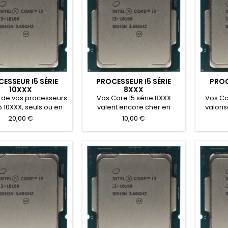
ESSEUR I5 SÉRIE
PROCESSEUR I5 SÉRIE
PROC
10XXX
8XXX
 de vos processeurs
Vos Core I5 série 8XXX
Vos Co
5 10XXX, seuls ou en
valent encore cher en
valori
s lots homogènes sont
réemploi. Cotation sous 24
lot. Pa
20,00 €
10,00 €
otés. Cotation sous
h.
24 h.