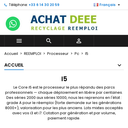

Téléphone:
+33 6 14 30 20 59
Français



Accueil
REEMPLOI
Processeur
Pc
I5
ACCUEIL
I5
Le Core i5 est le processeur le plus répandu des parcs
professionnels — chaque déploiement en libère par centaines.
Des séries 2000 aux séries 10000, nous les reprenons en l'état :
grade A pour le réemploi (forte demande sur les générations
8000+), valorisation pour les plus anciens. Lots mixtes acceptés
avec vos
i3
et
i7
. Cotation par génération et par volume,
paiement rapide.