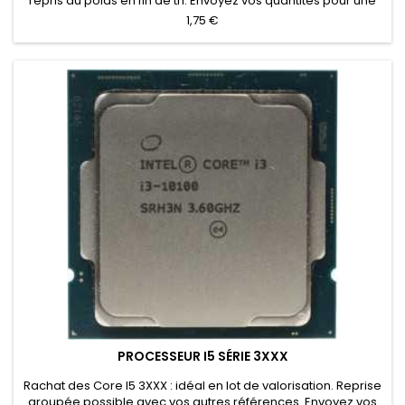
repris au poids en fin de tri. Envoyez vos quantités pour une
offre.
1,75 €
PROCESSEUR I5 SÉRIE 3XXX
Rachat des Core I5 3XXX : idéal en lot de valorisation. Reprise
groupée possible avec vos autres références. Envoyez vos