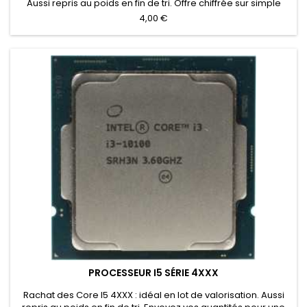
Aussi repris au poids en fin de tri. Offre chiffrée sur simple
inventaire.
4,00 €
PROCESSEUR I5 SÉRIE 4XXX
Rachat des Core I5 4XXX : idéal en lot de valorisation. Aussi