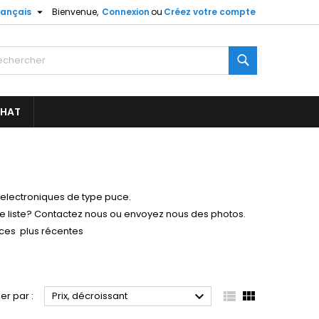

rançais
Bienvenue,
Connexion
ou
Créez votre compte
Rechercher
CHAT
electroniques de type puce.
e liste? Contactez nous ou envoyez nous des photos.
ces plus récentes



ier par :
Prix, décroissant