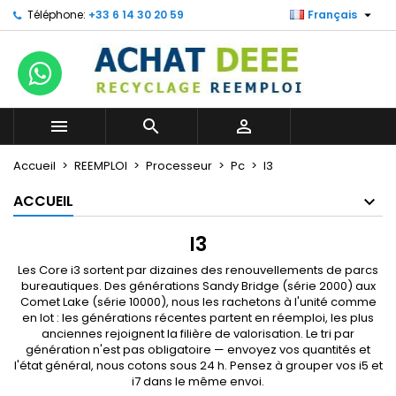

Téléphone:
+33 6 14 30 20 59
Français



Accueil
REEMPLOI
Processeur
Pc
I3
ACCUEIL
I3
Les Core i3 sortent par dizaines des renouvellements de parcs
bureautiques. Des générations Sandy Bridge (série 2000) aux
Comet Lake (série 10000), nous les rachetons à l'unité comme
en lot : les générations récentes partent en réemploi, les plus
anciennes rejoignent la filière de valorisation. Le tri par
génération n'est pas obligatoire — envoyez vos quantités et
l'état général, nous cotons sous 24 h. Pensez à grouper vos
i5
et
i7
dans le même envoi.